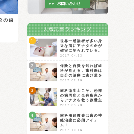
タの歯
人気記事ランキング
1
世界一感染者が多い身
近な病にアナタの命が
確実に削られている。
2017.04.13
2
保険と自費を知れば歯
科が見える。歯科医は
自分の治療に逃げ道を
2017.02.10
3
歯科衛生士こそ、恐怖
の歯周病と全身疾患か
らアナタを救う救世主
2017.05.29
4
歯科用顕微鏡は歯の神
経治療に必須アイテ
ム！
2017.10.16