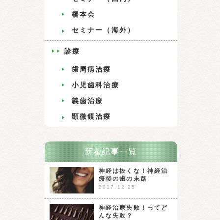
橋本会
セミナー（海外）
診療
歯周病治療
小児歯科治療
義歯治療
顕微鏡治療
新着記事一覧
神経は抜くな！神経治
療後の歯の末路
2017.12.25
神経治療失敗！ってど
んな失敗？