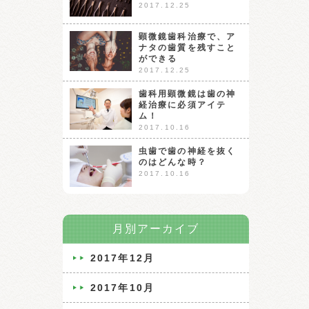
2017.12.25
顕微鏡歯科治療で、ア
ナタの歯質を残すこと
ができる
2017.12.25
歯科用顕微鏡は歯の神
経治療に必須アイテ
ム！
2017.10.16
虫歯で歯の神経を抜く
のはどんな時？
2017.10.16
月別アーカイブ
2017年12月
2017年10月