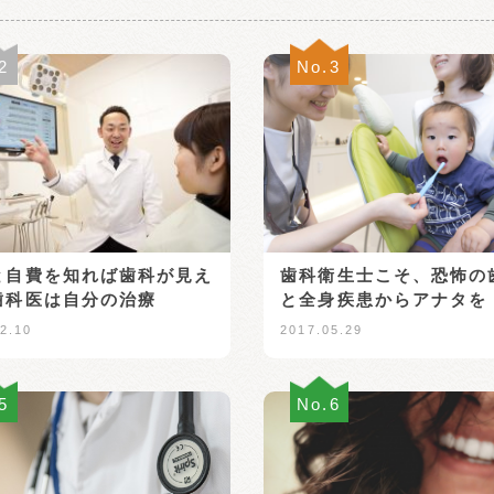
2
No.3
歯科衛生士こそ、恐怖の
と自費を知れば歯科が見え
と全身疾患からアナタを
歯科医は自分の治療
2017.05.29
2.10
5
No.6