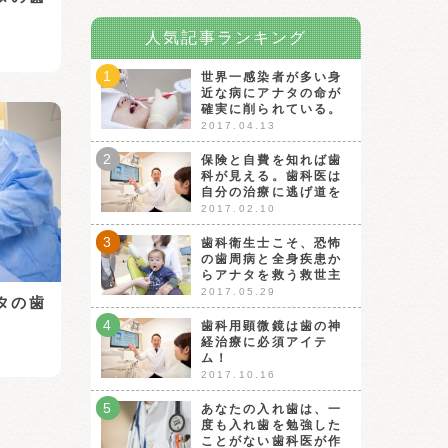
人気記事ランキング
1
世界一感染者が多い身
近な病にアナタの命が
確実に削られている。
2017.04.13
2
保険と自費を知れば歯
科が見える。歯科医は
自分の治療に逃げ道を
2017.02.10
3
歯科衛生士こそ、恐怖
の歯周病と全身疾患か
らアナタを救う救世主
2017.05.29
タの歯
4
歯科用顕微鏡は歯の神
経治療に必須アイテ
ム！
2017.10.16
5
あなたの入れ歯は、一
度も入れ歯を勉強した
ことがない歯科医が作