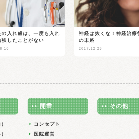
たの入れ歯は、一度も入れ
神経は抜くな！神経治療
勉強したことがない
の末路
8.10
2017.12.25
開業
その他
内）
コンセプト
外）
医院運営