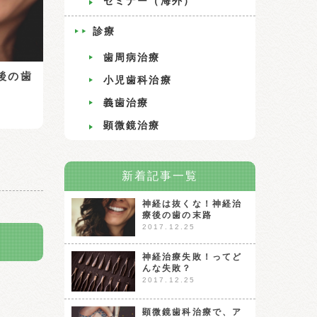
セミナー（海外）
診療
歯周病治療
後の歯
小児歯科治療
義歯治療
顕微鏡治療
新着記事一覧
神経は抜くな！神経治
療後の歯の末路
2017.12.25
神経治療失敗！ってど
んな失敗？
2017.12.25
顕微鏡歯科治療で、ア