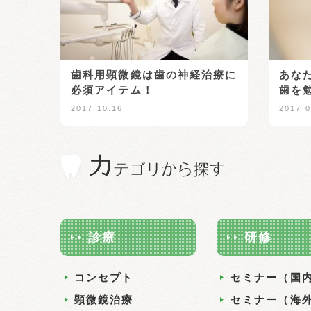
あな
歯科用顕微鏡は歯の神経治療に
歯を
必須アイテム！
2017.0
2017.10.16
診療
研修
コンセプト
セミナー（国
顕微鏡治療
セミナー（海