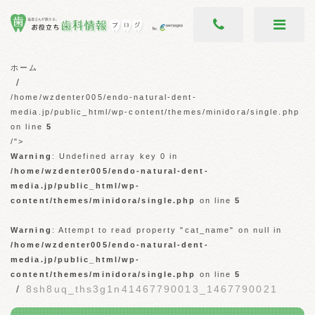
ホーム
/home/wzdenter005/endo-natural-dent-
media.jp/public_html/wp-content/themes/minidora/single.php
on line
5
/">
Warning
: Undefined array key 0 in
/home/wzdenter005/endo-natural-dent-
media.jp/public_html/wp-
content/themes/minidora/single.php
on line
5
Warning
: Attempt to read property "cat_name" on null in
/home/wzdenter005/endo-natural-dent-
media.jp/public_html/wp-
content/themes/minidora/single.php
on line
5
8sh8uq_ths3g1n41467790013_1467790021