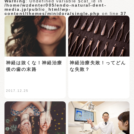
Warning
: Undefined variable $cat_id in
/home/wzdenter005/endo-natural-dent-
media.jp/public_html/wp-
content/themes/minidora/single.php
on line
37
神経は抜くな！神経治療
神経治療失敗！ってどん
後の歯の末路
な失敗？
2017.12.25