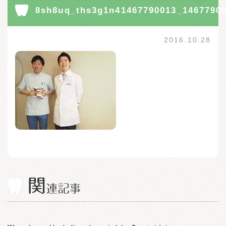
8sh8uq_ths3g1n41467790013_1467790
2016.10.28