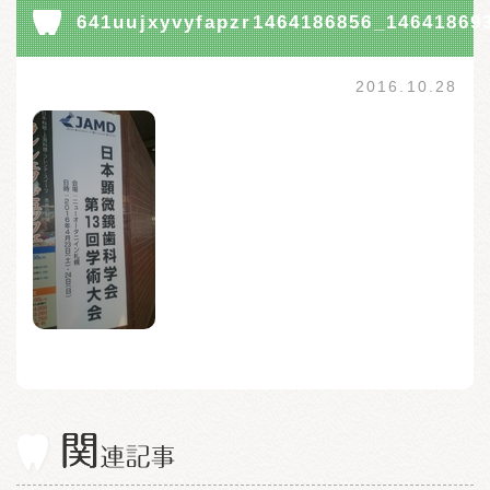
641uujxyvyfapzr1464186856_14641869
2016.10.28