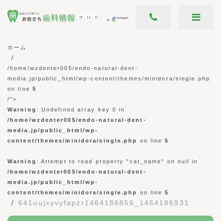
ホーム
/home/wzdenter005/endo-natural-dent-
media.jp/public_html/wp-content/themes/minidora/single.php
on line
5
/">
Warning
: Undefined array key 0 in
/home/wzdenter005/endo-natural-dent-
media.jp/public_html/wp-
content/themes/minidora/single.php
on line
5
Warning
: Attempt to read property "cat_name" on null in
/home/wzdenter005/endo-natural-dent-
media.jp/public_html/wp-
content/themes/minidora/single.php
on line
5
641uujxyvyfapzr1464186856_1464186931