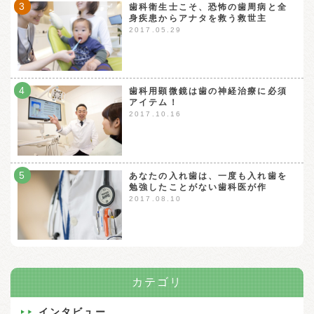
3
歯科衛生士こそ、恐怖の歯周病と全
身疾患からアナタを救う救世主
2017.05.29
4
歯科用顕微鏡は歯の神経治療に必須
アイテム！
2017.10.16
5
あなたの入れ歯は、一度も入れ歯を
勉強したことがない歯科医が作
2017.08.10
カテゴリ
インタビュー