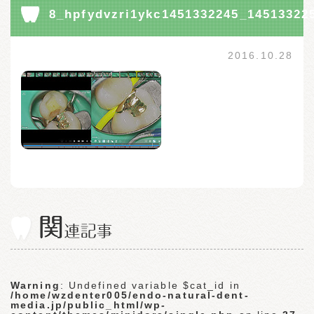
8_hpfydvzri1ykc1451332245_14513322
2016.10.28
Warning
: Undefined variable $cat_id in
/home/wzdenter005/endo-natural-dent-
media.jp/public_html/wp-