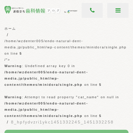
ホーム
/home/wzdenter005/endo-natural-dent-
media.jp/public_html/wp-content/themes/minidora/single.php
on line
5
/">
Warning
: Undefined array key 0 in
/home/wzdenter005/endo-natural-dent-
media.jp/public_html/wp-
content/themes/minidora/single.php
on line
5
Warning
: Attempt to read property "cat_name" on null in
/home/wzdenter005/endo-natural-dent-
media.jp/public_html/wp-
content/themes/minidora/single.php
on line
5
8_hpfydvzri1ykc1451332245_1451332258