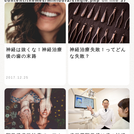
content/themes/minidora/single.php
on line
37
神経は抜くな！神経治療
神経治療失敗！ってどん
後の歯の末路
な失敗？
2017.12.25