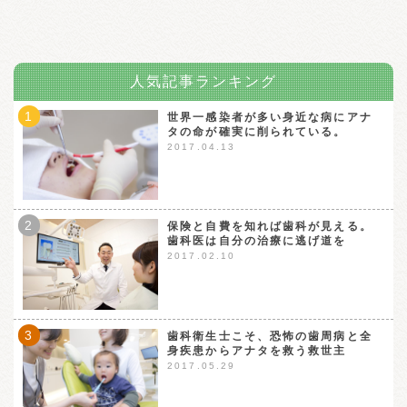
人気記事ランキング
1
世界一感染者が多い身近な病にアナ
タの命が確実に削られている。
2017.04.13
2
保険と自費を知れば歯科が見える。
歯科医は自分の治療に逃げ道を
2017.02.10
3
歯科衛生士こそ、恐怖の歯周病と全
身疾患からアナタを救う救世主
2017.05.29