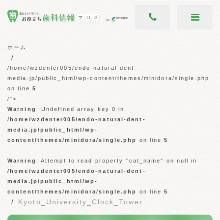
ホーム
/home/wzdenter005/endo-natural-dent-
media.jp/public_html/wp-content/themes/minidora/single.php
on line
5
/">
Warning
: Undefined array key 0 in
/home/wzdenter005/endo-natural-dent-
media.jp/public_html/wp-
content/themes/minidora/single.php
on line
5
Warning
: Attempt to read property "cat_name" on null in
/home/wzdenter005/endo-natural-dent-
media.jp/public_html/wp-
content/themes/minidora/single.php
on line
5
Kyoto_University_Clock_Tower