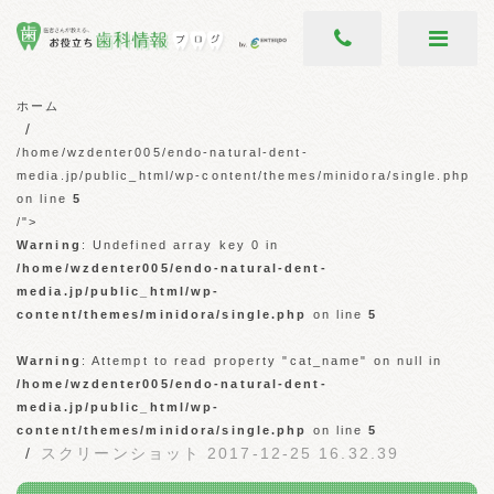
ホーム
/home/wzdenter005/endo-natural-dent-
media.jp/public_html/wp-content/themes/minidora/single.php
on line
5
/">
Warning
: Undefined array key 0 in
/home/wzdenter005/endo-natural-dent-
media.jp/public_html/wp-
content/themes/minidora/single.php
on line
5
Warning
: Attempt to read property "cat_name" on null in
/home/wzdenter005/endo-natural-dent-
media.jp/public_html/wp-
content/themes/minidora/single.php
on line
5
スクリーンショット 2017-12-25 16.32.39